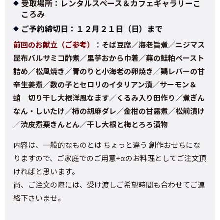
受取場所：レンタルスペース＆カフェギャラリーこ
ころみ
ご予約締切日：１２月２１日（日）まで
前回のお献立（ご参考）
：
そば豆腐／
海老旨煮／ニジマス
昆布バルサミコ酢煮／里芋
おから巾着／
蕪の鮭粕ペースト
詰め
／
松風焼き／
青のりと小海老の卵焼き／鶏レバーの甘
辛生姜煮
／
数の子とセロリのイタリアン漬／サーモン
＆
蛸 切り干し大根洋風なます／
くるみ入り田作り
／煮ぎん
なん・しいたけ／柿の胡麻ダレ／
金柑の甘露煮／
松前漬け
／
渋皮煮栗きんとん／干し大根と梅とろろ漬物
内容は、一般的なものとは ちょっと違う 創作おせちにな
りますので、ご家庭でのご用意+αのお料理としてご注文頂
ければと思います。
尚、ご注文の際には、受け渡しご希望時間も合わせてご連
絡下さいませ。