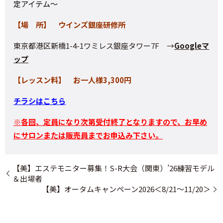
定アイテム～
【場 所】 ウインズ銀座研修所
東京都港区新橋1-4-1ワミレス銀座タワー7F →
Googleマ
ップ
【レッスン料】 お一人様3,300円
チラシはこちら
※各回、定員になり次第受付終了となりますので、お早め
にサロンまたは販売員までお申込み下さい。
【美】エステモニター募集！S-R大会（関東）’26練習モデル
＆出場者
【美】オータムキャンペーン2026＜8/21～11/20＞