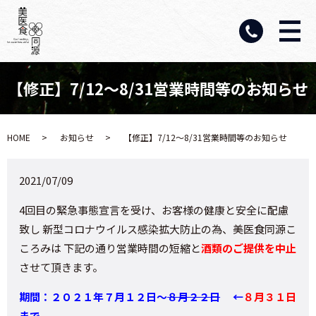
【修正】7/12～8/31営業時間等のお知らせ
HOME
お知らせ
【修正】7/12～8/31営業時間等のお知らせ
2021/07/09
4回目の緊急事態宣言を受け、
お客様の健康と安全に配慮
致し 新型コロナウイルス感染拡大防止の為、美医食同源こ
ころみは 下記の通り営業時間の短縮と
酒類のご提供を中止
させて頂きます。
期間：２０２１年７月１２日～
８月２２
日
←
８月３１日
まで